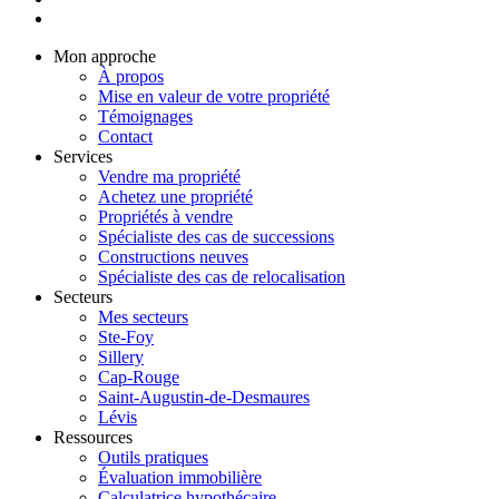
Mon approche
À propos
Mise en valeur de votre propriété
Témoignages
Contact
Services
Vendre ma propriété
Achetez une propriété
Propriétés à vendre
Spécialiste des cas de successions
Constructions neuves
Spécialiste des cas de relocalisation
Secteurs
Mes secteurs
Ste-Foy
Sillery
Cap-Rouge
Saint-Augustin-de-Desmaures
Lévis
Ressources
Outils pratiques
Évaluation immobilière
Calculatrice hypothécaire