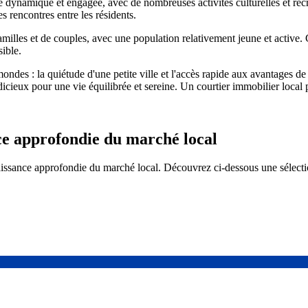
namique et engagée, avec de nombreuses activités culturelles et récré
 rencontres entre les résidents.
amilles et de couples, avec une population relativement jeune et activ
sible.
des : la quiétude d'une petite ville et l'accès rapide aux avantages de
icieux pour une vie équilibrée et sereine. Un courtier immobilier local 
ce approfondie du marché local
ssance approfondie du marché local. Découvrez ci-dessous une sélection