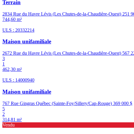
Terrain
2834 Rue du Havre Lévis (Les Chutes-de-la-Chaudière-Ouest)
251 
744,60 m²
ULS : 20332214
Maison unifamiliale
2672 Rue du Havre Lévis (Les Chutes-de-la-Chaudière-Ouest)
567 
3
1
462,30 m²
ULS : 14000940
Maison unifamiliale
767 Rue Gingras Québec (Sainte-Foy/Sillery/Cap-Rouge)
369 000 $
5
2
314,81 m²
Vendu