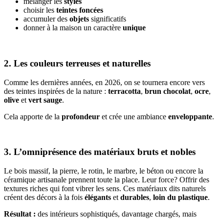
mélanger les
styles
choisir les
teintes foncées
accumuler des
objets
significatifs
donner à la maison un caractère
unique
2. Les couleurs terreuses et naturelles
Comme les dernières années, en 2026, on se tournera encore vers
des teintes inspirées de la nature :
terracotta
,
brun chocolat
,
ocre
,
olive
et
vert sauge
.
Cela apporte de la
profondeur
et crée une ambiance
enveloppante
.
3. L’omniprésence des matériaux bruts et nobles
Le bois massif, la pierre, le rotin, le marbre, le béton ou encore la
céramique artisanale prennent toute la place. Leur force? Offrir des
textures riches qui font vibrer les sens. Ces matériaux dits naturels
créent des décors à la fois
élégants
et
durables
,
loin du plastique
.
Résultat :
des intérieurs sophistiqués, davantage chargés, mais